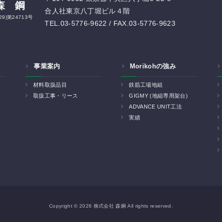
森 鋼
合人社東京八丁堀ビル４階
9)第24713号
TEL.03-5776-9622 / FAX.03-5776-9623
事業案内
Morikohの強み
材料取扱品目
鉄筋工場地組
取扱工事・リース
GIGMY (地組専用架台)
ADVANCE UNIT工法
実績
Copyright © 2026 株式会社 森鋼 All rights reserved.