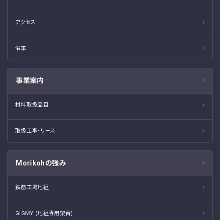
アクセス
沿革
事業案内
材料取扱品目
取扱工事・リース
Morikohの強み
鉄筋工場地組
GIGMY (地組専用架台)