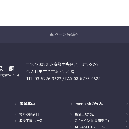
▲ ページ先頭へ
〒104-0032 東京都中央区八丁堀3-22-8
森 鋼
合人社東京八丁堀ビル４階
9)第24713号
TEL.03-5776-9622 / FAX.03-5776-9623
事業案内
Morikohの強み
材料取扱品目
鉄筋工場地組
取扱工事・リース
GIGMY (地組専用架台)
ADVANCE UNIT工法