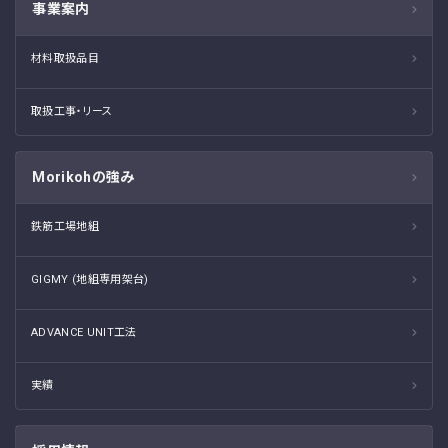
事業案内
材料取扱品目
取扱工事・リース
Morikohの強み
鉄筋工場地組
GIGMY (地組専用架台)
ADVANCE UNIT工法
実績